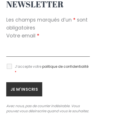
NEWSLETTER
Les champs marqués d’un
*
sont
obligatoires
Votre email
*
J’accepte votre
politique de confidentialité
*
Avec nous, pas de courrier indésirable. Vous
pouvez vous désinscrire quand vous le souhaitez.