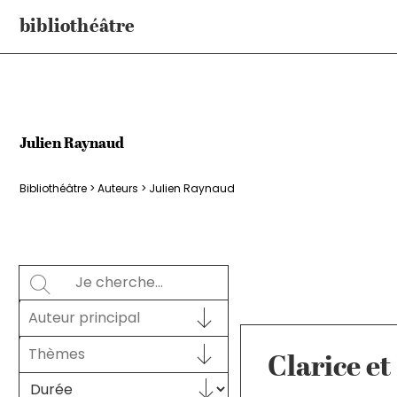
Aller
bibliothéâtre
au
contenu
Julien Raynaud
Bibliothéâtre
>
Auteurs
>
Julien Raynaud
Rechercher
SEARCH
Auteur principal
Auteur principal
AUTEUR PRINCIPAL
Sélectionnez le contenu
THÈMES
Sélectionnez le contenu
Clarice et
Sélectionnez le contenu
DURÉE