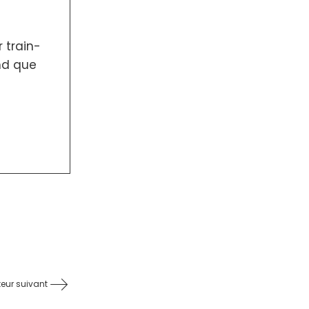
 train-
nd que
teur suivant