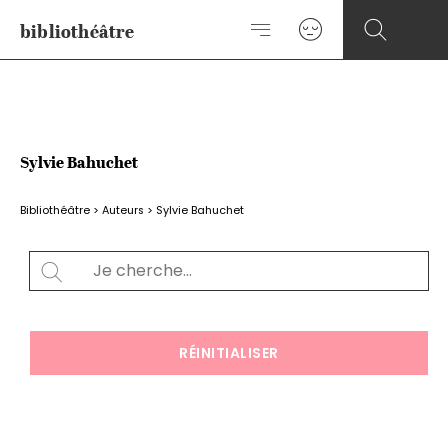
Aller
bibliothéâtre
au
contenu
Sylvie Bahuchet
Bibliothéâtre
>
Auteurs
>
Sylvie Bahuchet
Rechercher
SEARCH
RÉINITIALISER