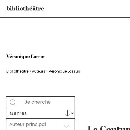
Aller
bibliothéâtre
au
contenu
Véronique Lassus
Bibliothéâtre
>
Auteurs
>
Véronique Lassus
Rechercher
SEARCH
Sélectionnez le contenu
GENRES
Auteur principal
Auteur principal
AUTEUR PRINCIPAL