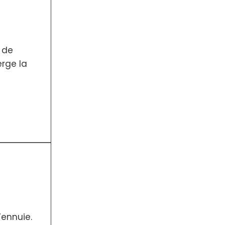
t de
rge la
’ennuie.