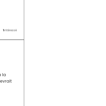
n
1
intéressé
à la
evrait