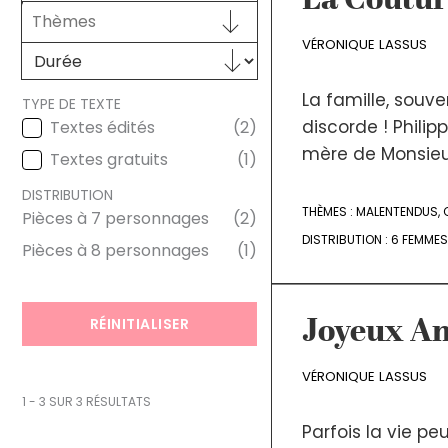
La Coutur
Sélectionnez le contenu
THÈMES
Sélectionnez le contenu
VÉRONIQUE LASSUS
Sélectionnez le contenu
DURÉE
La famille, souve
TYPE DE TEXTE
discorde ! Phili
Textes édités
(2)
TYPE DE TEXTE
mère de Monsieur
Textes gratuits
(1)
DISTRIBUTION
THÈMES :
MALENTENDUS
,
Pièces à 7 personnages
(2)
DISTRIBUTION
DISTRIBUTION :
6 FEMMES
Pièces à 8 personnages
(1)
RÉINITIALISER
Joyeux Ann
VÉRONIQUE LASSUS
1 - 3 SUR 3 RÉSULTATS
Parfois la vie pe