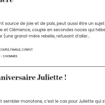
ière
nt source de joie et de paix, peut aussi être un suje
ppe et Clémence, couple en secondes noces qui hébe
 (une grand-mère rebelle, refusant d’aller...
COUPLE
,
FAMILLE
,
CONFLIT
 - 2 HOMMES
iversaire Juliette !
ut sembler monotone, c’est le cas pour Juliette qui s