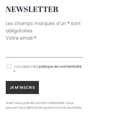
NEWSLETTER
Les champs marqués d’un
*
sont
obligatoires
Votre email
*
J’accepte votre
politique de confidentialité
*
Avec nous, pas de courrier indésirable. Vous
pouvez vous désinscrire quand vous le souhaitez.