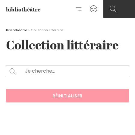
Aller
bibliothéâtre
au
contenu
Bibliothéâtre
>
Collection littéraire
Collection littéraire
Rechercher
SEARCH
RÉINITIALISER