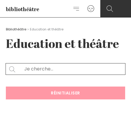
Aller
bibliothéâtre
au
contenu
Bibliothéâtre
>
Education et théâtre
Education et théâtre
Rechercher
SEARCH
RÉINITIALISER