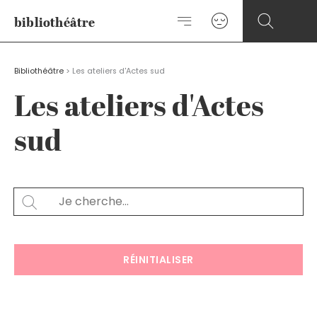
Aller
bibliothéâtre
au
contenu
Bibliothéâtre
>
Les ateliers d'Actes sud
Les ateliers d'Actes
sud
Rechercher
SEARCH
RÉINITIALISER