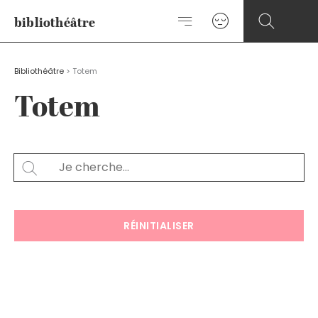
Aller
bibliothéâtre
au
contenu
Bibliothéâtre
>
Totem
Totem
Rechercher
SEARCH
RÉINITIALISER