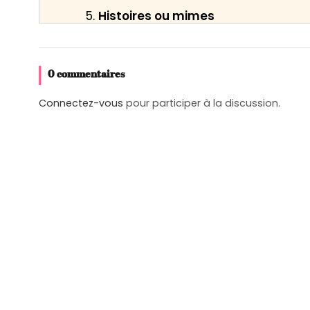
Histoires ou mimes
0 commentaires
Un dernier exercice collectif, annon
Connectez-vous
pour participer à la discussion.
séance
(
Le mot de passe
,
Joyeux an
électrique
,
On se dit au revoir
…)
Avant de se séparer, un rapide temps de
exprimer, s’il le souhaite, ses ressentis, 
pour de jeunes enfants ou pour certains 
émotifs.
Personnellement, j’ai toujours aimé poser 