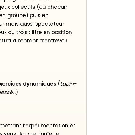
jeux collectifs (où chacun
 en groupe) puis en
eur mais aussi spectateur
x ou trois : être en position
ttra à l’enfant d’entrevoir
exercices dynamiques
(
Lapin-
lessé
…)
mettant l’expérimentation et
sens : la vue, l’ouïe, le