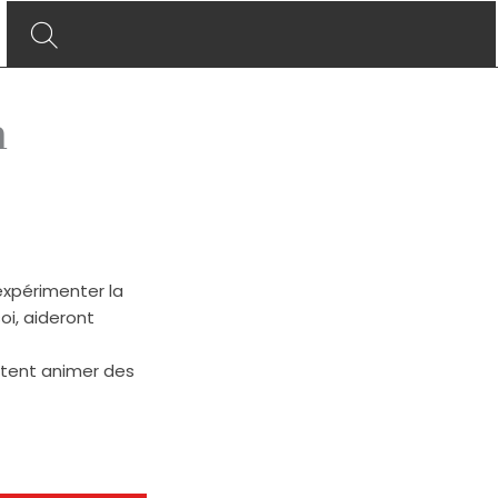
n
expérimenter la
oi, aideront
aitent animer des