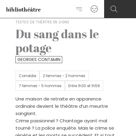
Aller
bibliothéâtre
au
contenu
TEXTES DE THÉÂTRE EN LIGNE
Du sang dans le
potage
GEORGES CONTAMIN
Comédie
2 femmes - 2 hommes
7 femmes - 5 hommes
Entre 1h30 et 1h59
Une maison de retraite en apparence
ordinaire devient le théâtre d’un meurtre
sanglant.
Crime passionnel ? Chantage ayant mal
tourné ? La police enquête. Mais le crime se
répète et les morts se succèdent. Et si tout