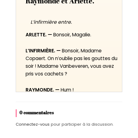
Raymonde et Arlette.
L’infirmière entre.
ARLETTE. —
Bonsoir, Magalie.
L’INFIRMIÈRE. —
Bonsoir, Madame
Copaert. On n’oublie pas les gouttes du
soir ! Madame Vanbeveren, vous avez
pris vos cachets ?
RAYMONDE. —
Hum !
L’INFIRMIÈRE. —
Ça n’est pas une
réponse, ça !
(Elle soupire.)
Vous n’êtes
0 commentaires
pas raisonnable ! Vous savez que si
Connectez-vous
pour participer à la discussion.
vous oubliez, ça peut être grave !