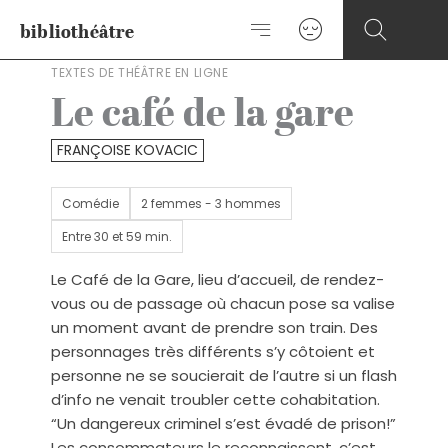
Aller
bibliothéâtre
au
contenu
TEXTES DE THÉÂTRE EN LIGNE
Le café de la gare
FRANÇOISE KOVACIC
Comédie
2 femmes - 3 hommes
Entre 30 et 59 min.
Le Café de la Gare, lieu d’accueil, de rendez-
vous ou de passage où chacun pose sa valise
un moment avant de prendre son train. Des
personnages très différents s’y côtoient et
personne ne se soucierait de l’autre si un flash
d’info ne venait troubler cette cohabitation.
“Un dangereux criminel s’est évadé de prison!”
Les consommateurs le reconnaissent, c’est