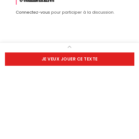
0 commentaires
Connectez-vous
pour participer à la discussion.
Le serveur porte le café au voyageur
et fait l’addition devant lui sur son
carnet.
Le serveur -
Alors nous disons : un
Fièrement propulsé par
café... 5, trois sucres... plus 2, grande
Ajouter à une liste
JE VEUX JOUER CE TEXTE
tasse... plus... pas de petit biscuit...
librairie théâtrale
moins... je retiens... et 3 qui font 10. 2
euros !
Le voyageur -
Voilà !
(L’air satisfait, il
étale méticuleusement la somme en
toute petite monnaie après avoir fait
le fond de ses...
NEWSLETTER