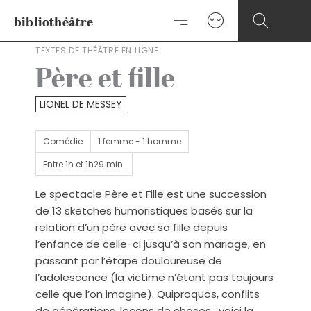
Aller
bibliothéâtre
au
contenu
TEXTES DE THÉÂTRE EN LIGNE
Père et fille
LIONEL DE MESSEY
Comédie
1 femme - 1 homme
Entre 1h et 1h29 min.
Le spectacle Père et Fille est une succession
de 13 sketches humoristiques basés sur la
relation d’un père avec sa fille depuis
l’enfance de celle-ci jusqu’à son mariage, en
passant par l’étape douloureuse de
l’adolescence (la victime n’étant pas toujours
celle que l’on imagine). Quiproquos, conflits
de générations, leçons de choses : voici la