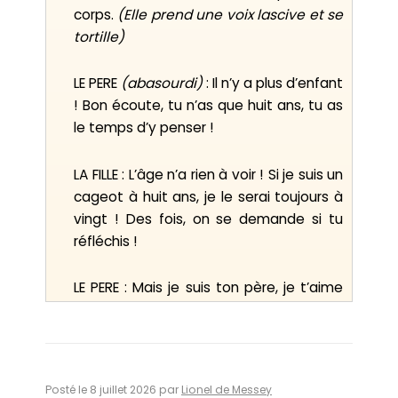
corps.
(Elle prend une voix lascive et se
tortille)
LE PERE
(abasourdi)
: Il n’y a plus d’enfant
! Bon écoute, tu n’as que huit ans, tu as
le temps d’y penser !
LA FILLE : L’âge n’a rien à voir ! Si je suis un
cageot à huit ans, je le serai toujours à
vingt ! Des fois, on se demande si tu
réfléchis !
LE PERE : Mais je suis ton père, je t’aime
comme tu es !
LA FILLE
(elle commence à sortir)
: C’est
bon, j’ai compris : j’suis moche !
Posté le 8 juillet 2026 par
Lionel de Messey