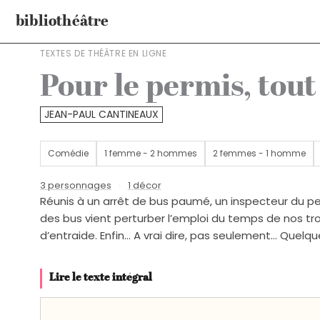
Aller
bibliothéâtre
au
contenu
TEXTES DE THÉÂTRE EN LIGNE
Pour le permis, tou
JEAN-PAUL CANTINEAUX
Comédie
1 femme - 2 hommes
2 femmes - 1 homme
3 personnages
·
1 décor
Réunis à un arrêt de bus paumé, un inspecteur du per
des bus vient perturber l’emploi du temps de nos troi
d’entraide. Enfin… A vrai dire, pas seulement… Quel
Lire le texte intégral