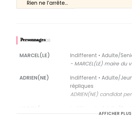
Rien ne l’arrête…
ADRIEN
Un peu hésitant.
Personnages
(3)
Et…...
MARCEL(LE)
Indifferent • Adulte/Seni
- MARCEL(LE) maire du vi
ADRIEN(NE)
Indifferent • Adulte/Je
répliques
Il vous reste 90% de ce text
ADRIEN(NE) candidat per
JACKY (ou
Indifferent • Adulte/Seni
Connectez-vous
pour lire la fin de
AFFICHER PLUS
JACKIE)
- JACKY(IE) inspecteur d
commun.