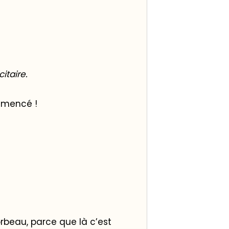
itaire.
mmencé !
orbeau, parce que là c’est