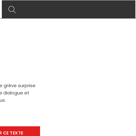
e grève surprise
de dialogue et
us.
R CE TEXTE