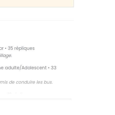
or • 35 répliques
llage.
une adulte/Adolescent • 33
e à découvrir.
mis de conduire les bus.
or • 19 répliques
 ce texte gratuitement.
u permis de transports en