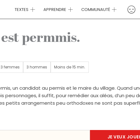
TEXTES
APPRENDRE
COMMUNAUTÉ
t est permmis.
3 femmes
3 hommes
Moins de 15 min.
mis, un candidat au permis et le maire du village. Quand un
s personnages, il suffit, pour remédier aux aléas, d’un peu 
ques petits arrangements peu orthodoxes ne sont pas superfl
JE VEUX JOUE