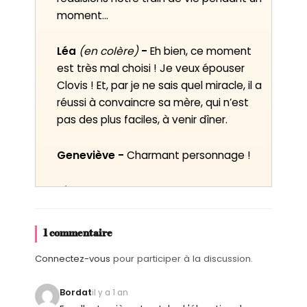
moment…
Léa
(en colère)
-
Eh bien, ce moment
est très mal choisi ! Je veux épouser
Clovis ! Et, par je ne sais quel miracle, il a
réussi à convaincre sa mère, qui n’est
pas des plus faciles, à venir dîner.
Geneviève -
Charmant personnage !
Léa -
Elle est P.-D.G. des usines Bareuil.
Geneviève -
Connais pas !
1 commentaire
Connectez-vous
pour participer à la discussion.
Léa -
Mais si ! Les plastiques Bareuil !
Bordat
il y a 1 an
Geneviève -
Non ! Toujours pas !