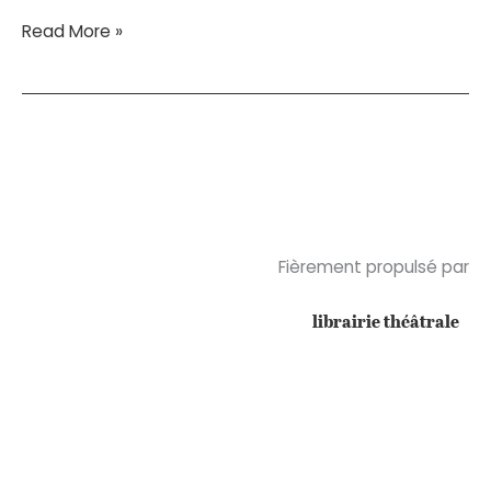
Série
Read More »
blanche
et
humour
noir
Fièrement propulsé par
librairie théâtrale