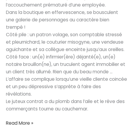
l’accouchement prématuré d’une employée.
Dans la boutique en effervescence, se bousculent
une galerie de personnages au caractère bien
trempé !
Côté pile : un patron volage, son comptable stressé
et pleurnichard, le couturier misogyne, une vendeuse
aguichante et sa collègue enceinte jusqu’aux oreilles.
Côté face : un(e) infirmier(ère) déjanté(e), un(e)
notaire brouillon(ne), un truculent agent immobilier et
un client très allumé. Rien que du beau monde …
L’affaire se complique lorsqu’une vieille cliente coincée
et un peu dépressive s’apprête à faire des
révélations.
Le juteux contrat a du plomb dans l’aile et le rêve des
commerçants tourne au cauchemar.
J’ai
Read More »
du