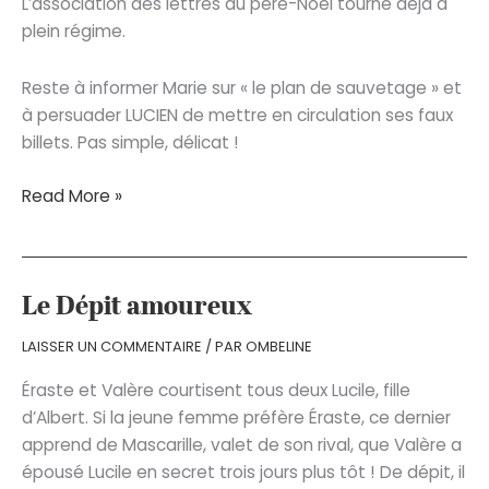
L’association des lettres au père-Noël tourne déjà à
plein régime.
Reste à informer Marie sur « le plan de sauvetage » et
à persuader LUCIEN de mettre en circulation ses faux
billets. Pas simple, délicat !
Séniors…
Read More »
Prends
pitié
!
Le Dépit amoureux
LAISSER UN COMMENTAIRE
/ PAR
OMBELINE
Éraste et Valère courtisent tous deux Lucile, fille
d’Albert. Si la jeune femme préfère Éraste, ce dernier
apprend de Mascarille, valet de son rival, que Valère a
épousé Lucile en secret trois jours plus tôt ! De dépit, il