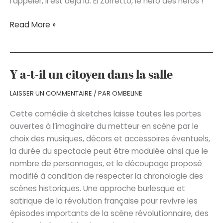
l’appeler, il est déjà là. El Zorretto, le héro des héros !
Signé
Read More »
El
Zorretto
Y a-t-il un citoyen dans la salle
LAISSER UN COMMENTAIRE
/ PAR
OMBELINE
Cette comédie à sketches laisse toutes les portes
ouvertes à l’imaginaire du metteur en scène par le
choix des musiques, décors et accessoires éventuels,
la durée du spectacle peut être modulée ainsi que le
nombre de personnages, et le découpage proposé
modifié à condition de respecter la chronologie des
scènes historiques. Une approche burlesque et
satirique de la révolution française pour revivre les
épisodes importants de la scène révolutionnaire, des