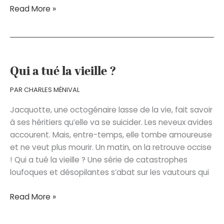
Aglaé
Read More »
au
pays
des
malices
et
Qui a tué la vieille ?
des
PAR
CHARLES MÉNIVAL
merveilles
Jacquotte, une octogénaire lasse de la vie, fait savoir
à ses héritiers qu’elle va se suicider. Les neveux avides
accourent. Mais, entre-temps, elle tombe amoureuse
et ne veut plus mourir. Un matin, on la retrouve occise
! Qui a tué la vieille ? Une série de catastrophes
loufoques et désopilantes s’abat sur les vautours qui
Qui
Read More »
a
tué