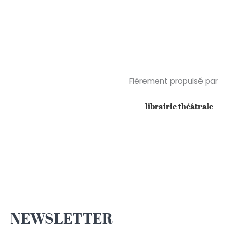
la
vieille
?
Fièrement propulsé par
librairie théâtrale
NEWSLETTER