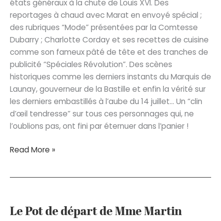
états généraux à la chute de Louis XVI. Des
reportages à chaud avec Marat en envoyé spécial ;
des rubriques “Mode” présentées par la Comtesse
Dubarry ; Charlotte Corday et ses recettes de cuisine
comme son fameux pâté de tête et des tranches de
publicité “Spéciales Révolution”. Des scènes
historiques comme les derniers instants du Marquis de
Launay, gouverneur de la Bastille et enfin la vérité sur
les derniers embastillés à l’aube du 14 juillet… Un “clin
d’œil tendresse” sur tous ces personnages qui, ne
l’oublions pas, ont fini par éternuer dans l’panier !
Y
Read More »
a-
t-
il
un
citoyen
Le Pot de départ de Mme Martin