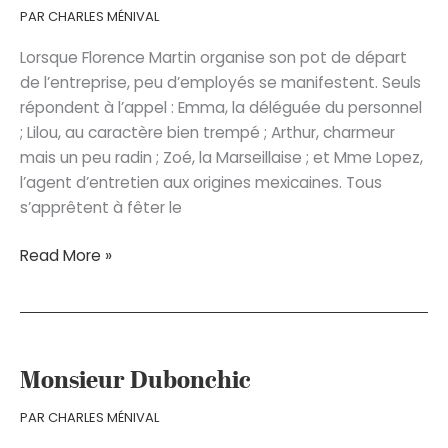
dans
PAR
CHARLES MÉNIVAL
la
salle
Lorsque Florence Martin organise son pot de départ
de l’entreprise, peu d’employés se manifestent. Seuls
répondent à l’appel : Emma, la déléguée du personnel
; Lilou, au caractère bien trempé ; Arthur, charmeur
mais un peu radin ; Zoé, la Marseillaise ; et Mme Lopez,
l’agent d’entretien aux origines mexicaines. Tous
s’apprêtent à fêter le
Le
Read More »
Pot
de
départ
de
Mme
Monsieur Dubonchic
Martin
PAR
CHARLES MÉNIVAL