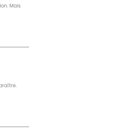
ion. Mais
raître.