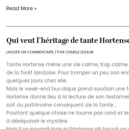
en
Eh
Read More »
deux
ta
actes
soeur
!
Qui veut l’héritage de tante Hortens
LAISSER UN COMMENTAIRE
/ PAR
CAMILLE LESAGE
Tante Hortense mène une vie calme, trop calme à
de la forêt landaise. Pour tromper un peu son enn
quelques jours chez elle.
Mais le week-end bucolique prend soudain une t
Hortense donne lieu à la lecture de son testamen
soit du patrimoine conséquent de la tante…
Pourtant quelque chose ne tourne pas rond et le
à désépaissir le mystère.