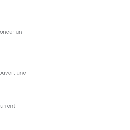
noncer un
ouvert une
urront