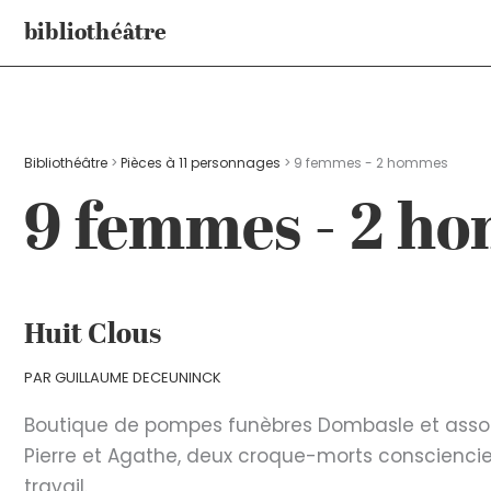
Aller
bibliothéâtre
au
contenu
Bibliothéâtre
>
Pièces à 11 personnages
>
9 femmes - 2 hommes
9 femmes - 2 h
Huit Clous
PAR
GUILLAUME DECEUNINCK
Boutique de pompes funèbres Dombasle et assoc
Pierre et Agathe, deux croque-morts consciencie
travail.