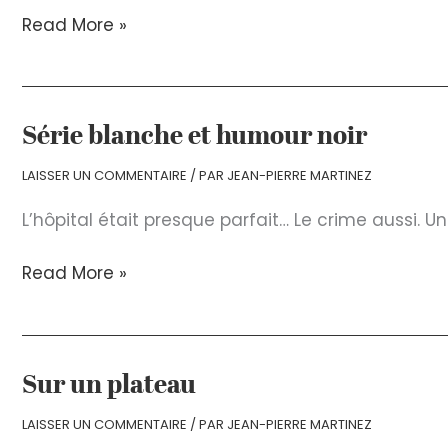
Revers
Read More »
de
décors
Série blanche et humour noir
LAISSER UN COMMENTAIRE
/ PAR
JEAN-PIERRE MARTINEZ
L’hôpital était presque parfait… Le crime aussi. 
Série
Read More »
blanche
et
humour
noir
Sur un plateau
LAISSER UN COMMENTAIRE
/ PAR
JEAN-PIERRE MARTINEZ