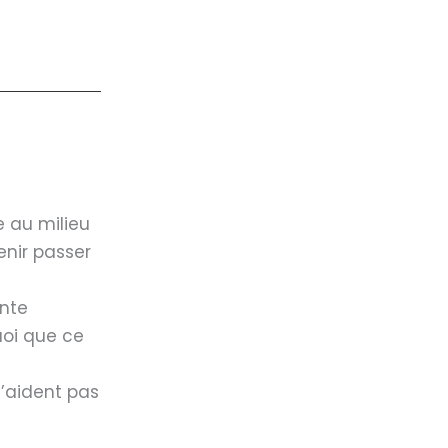
 au milieu
enir passer
ante
uoi que ce
n’aident pas