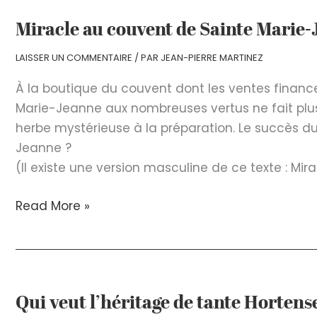
funèbres
en
Miracle au couvent de Sainte Marie
votre
LAISSER UN COMMENTAIRE
/ PAR
JEAN-PIERRE MARTINEZ
faveur
À la boutique du couvent dont les ventes finance
Marie-Jeanne aux nombreuses vertus ne fait plus 
herbe mystérieuse à la préparation. Le succès du
Jeanne ?
(Il existe une version masculine de ce texte : M
Miracle
Read More »
au
couvent
de
Sainte
Qui veut l’héritage de tante Hortens
Marie-