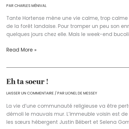
Jeanne
PAR
CHARLES MÉNIVAL
Tante Hortense mène une vie calme, trop calme à
de la forêt landaise. Pour tromper un peu son enn
quelques jours chez elle. Mais le week-end bucol
Qui
Read More »
veut
l’héritage
de
tante
Eh ta soeur !
Hortense
LAISSER UN COMMENTAIRE
/ PAR
LIONEL DE MESSEY
?
La vie d’une communauté religieuse va être pertur
:
démoli le mauvais mur. L’immeuble voisin est de s
comédie
les sœurs hébergent Justin Bébert et Selena Gome
policière