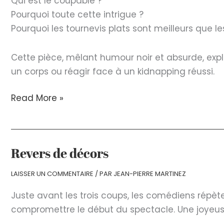
Qui est le coupable ?
Pourquoi toute cette intrigue ?
Pourquoi les tournevis plats sont meilleurs que l
Cette pièce, mêlant humour noir et absurde, ex
un corps ou réagir face à un kidnapping réussi.
Huit
Read More »
Clous
Revers de décors
LAISSER UN COMMENTAIRE
/ PAR
JEAN-PIERRE MARTINEZ
Juste avant les trois coups, les comédiens répèt
compromettre le début du spectacle. Une joyeus