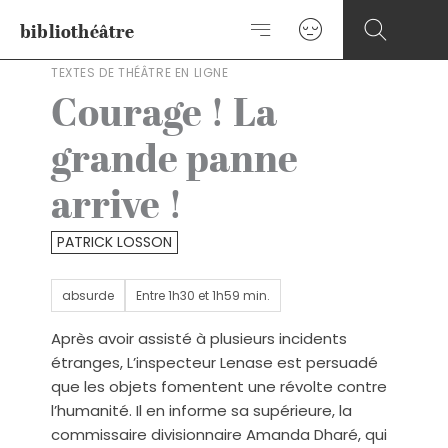
Aller
bibliothéâtre
au
contenu
TEXTES DE THÉÂTRE EN LIGNE
Courage ! La
grande panne
arrive !
PATRICK LOSSON
absurde
Entre 1h30 et 1h59 min.
Après avoir assisté à plusieurs incidents
étranges, L’inspecteur Lenase est persuadé
que les objets fomentent une révolte contre
l’humanité. Il en informe sa supérieure, la
commissaire divisionnaire Amanda Dharé, qui