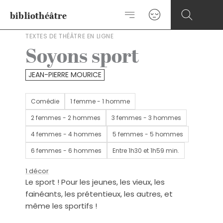
Aller
bibliothéâtre
au
contenu
TEXTES DE THÉÂTRE EN LIGNE
Soyons sport
JEAN-PIERRE MOURICE
Comédie
1 femme - 1 homme
2 femmes - 2 hommes
3 femmes - 3 hommes
4 femmes - 4 hommes
5 femmes - 5 hommes
6 femmes - 6 hommes
Entre 1h30 et 1h59 min.
1 décor
Le sport ! Pour les jeunes, les vieux, les
fainéants, les prétentieux, les autres, et
même les sportifs !