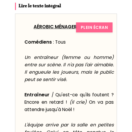
Lire le texte intégral
A
ÉROBIC MÉNAGER
(
4
minutes)
PLEIN ÉCRAN
Comédiens
: Tous
Un
entraîneur
(femme
ou homme
)
entre sur scène.
Il
n'a pas l'air aimable.
Il
engueule les joueurs
,
mais le public
peut se sentir visé.
Entraîneur
/ Qu'est-ce qu'ils foutent ?
Encore en retard !
(
Il
crie)
On va pas
attendre jusqu'à Noël !
L'équipe arrive
par la salle en petites