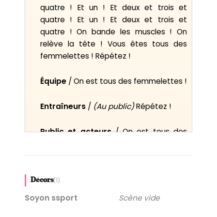
quatre ! Et un ! Et deux et trois et
quatre ! Et un ! Et deux et trois et
quatre ! On bande les muscles ! On
relève la tête ! Vous êtes tous des
femmelettes ! Répétez !
Équipe
/ On est tous des femmelettes !
Entraîneurs
/
(Au public)
Répétez !
Public et acteurs
/ On est tous des
femmelettes !
Entraîneur
/ Des nuls, des lavettes !
(1)
Décors
Équipe
/ Des nuls, des lavettes !
Soyon ssport
Scène vide