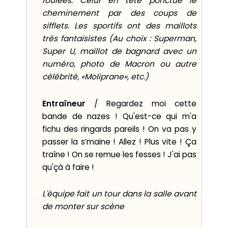
foulées.
Celui en tête ponctue le
cheminement par des coups de
sifflets.
L
es
s
portifs o
nt des maillots
très fantaisistes (
Au choix :
Superman,
Super U, maillot de bagnard
avec un
numéro
, photo de Macron ou autre
célébrité, «
Moliprane»,
etc.)
Entraîneur
/ Regardez moi cette
bande de nazes ! Qu'est-ce qui m'a
fichu des ringards pareils ! On va pas y
passer la s’maine !
Allez ! Plus vite ! Ça
traîne ! On se remue les fesses ! J'ai pas
qu'çà à faire !
L'équipe fait un tour dans la salle avant
de monter sur scène