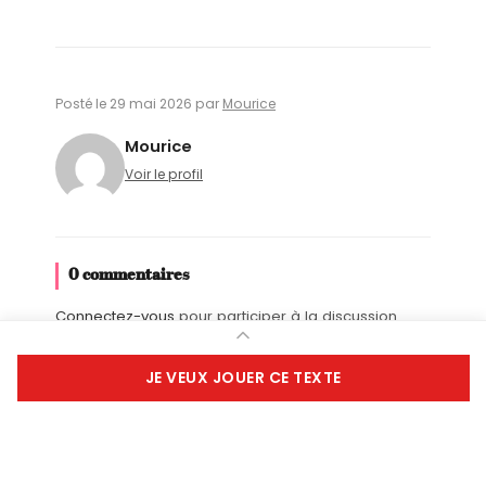
Entraîneur
/
(A l’équipe)
Mais ça va
s'arranger ?
Équipe
/
(Ils crient tous ensemble)
Oui
Posté le 29 mai 2026 par
Mourice
chef !
Mourice
Entraîneur
/ Garde-à vous !
Voir le profil
Tous
s'immobilisent au garde-à-vous.
0 commentaires
Entraîneur
/
(I
l parle au public)
Je vais
pas le répéter ! Quand on répond, oui
Connectez-vous
pour participer à la discussion.
chef, c'est tout l'monde qui répond.
Alors, les tire-au flanc, les timides, les
Ajouter à une liste
JE VEUX JOUER CE TEXTE
coincés, et les autres, quand je
demande quelque chose, qu'est-ce
Fièrement propulsé par
qu'on répond ?