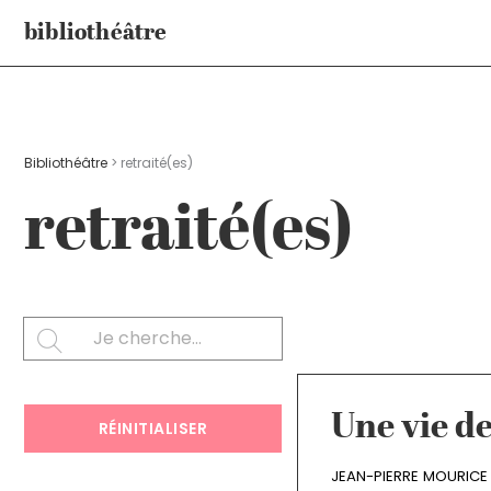
Aller
bibliothéâtre
au
contenu
Bibliothéâtre
>
retraité(es)
retraité(es)
Rechercher
SEARCH
Une vie d
RÉINITIALISER
JEAN-PIERRE MOURICE