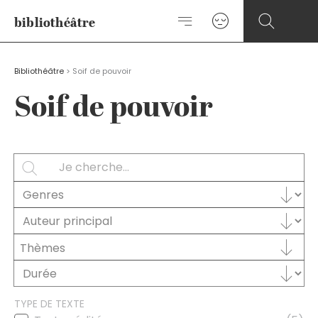
Aller
bibliothéâtre
au
contenu
Bibliothéâtre
>
Soif de pouvoir
Soif de pouvoir
Rechercher
SEARCH
Sélectionnez le contenu
GENRES
Auteur principal
AUTEUR PRINCIPAL
Sélectionnez le contenu
THÈMES
Sélectionnez le contenu
DURÉE
TYPE DE TEXTE