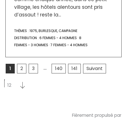
village, les hôtels alentours sont pris
d’assaut ! reste la...
THÈMES :
1975
,
BURLESQUE
,
CAMPAGNE
DISTRIBUTION :
6 FEMMES - 4 HOMMES
·
8
FEMMES - 3 HOMMES
·
7 FEMMES - 4 HOMMES
…
1
2
3
140
141
Suivant
Sélectionnez un nombre par page
Sélectionnez un nombre par page
12
Fièrement propulsé par