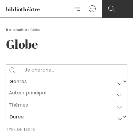
Aller
bibliothéâtre
au
contenu
Bibliothéâtre
>
Globe
Globe
Rechercher
SEARCH
Sélectionnez le contenu
GENRES
Auteur principal
Auteur principal
AUTEUR PRINCIPAL
Sélectionnez le contenu
THÈMES
Sélectionnez le contenu
Sélectionnez le contenu
DURÉE
TYPE DE TEXTE