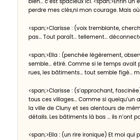
bien… c’est spacieux ici. <span;>Enfin un 
perdre mes clés,ni mon courage. Mais 
<span;>Clarisse : (voix tremblante, cherc
pas… Tout paraît… tellement… déconnect
<span;>Ella : (penchée légèrement, observ
semble… étiré. Comme si le temps avait pr
rues, les bâtiments… tout semble figé… m
<span;>Clarisse : (s’approchant, fascinée
tous ces villages… Comme si quelqu’un a
la ville de Cluny et ses alentours de mém
détails. Les bâtiments là bas … ils n’ont 
<span;>Ella : (un rire ironique) Et moi qui 