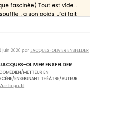
sque fascinée) Tout est vide…
uffle… a son poids. J’ai fait
is pas vraiment le Cluny que
c vous êtes en pèlerinage
0 juin 2026 par
JACQUES-OLIVIER ENSFELDER
un chemin de Compostelle SF.
JACQUES-OLIVIER ENSFELDER
COMÉDIEN/METTEUR EN
SCÈNE/ENSEIGNANT THÉÂTRE/AUTEUR
le ! J'étais en 2040
Voir le profil
tre connectée
<span;>) Et ma
époque...
 impressionnée) : Ah oui, bien
xotique ! On en parle dans
 "Si vous avez déjà vu Bali,