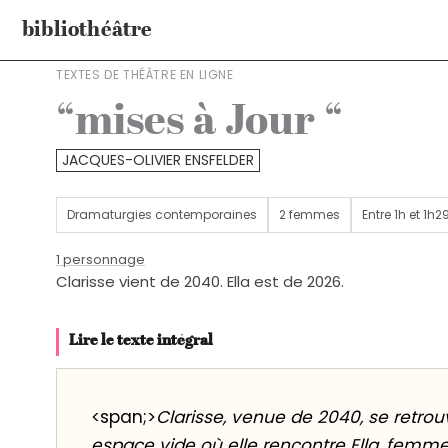
Aller
bibliothéâtre
au
contenu
TEXTES DE THÉÂTRE EN LIGNE
“mises à Jour “
JACQUES-OLIVIER ENSFELDER
Dramaturgies contemporaines
2 femmes
Entre 1h et 1h2
1 personnage
Clarisse vient de 2040. Ella est de 2026.
Lire le texte intégral
<span;>
Clarisse, venue de 2040, se retro
espace vide où elle rencontre Ella, femme 