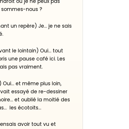
endroit où je ne peux pas
où sommes-nous ?
hant un repère) Je… je ne sais
é.
ant le lointain) Oui… tout
is une pause café ici. Les
ais pas vraiment.
) Oui… et même plus loin,
vait essayé de re-dessiner
oire… et oublié la moitié des
pas… les écotoits…
pensais avoir tout vu et