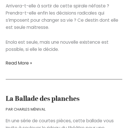
Arrivera-t-elle à sortir de cette spirale néfaste ?
Prendra-t-elle enfin les décisions radicales qui
s’imposent pour changer sa vie ? Ce destin dont elle
est seule maitresse.
Enola est seule, mais une nouvelle existence est
possible, si elle le décide.
Alone,
Read More »
une
autre
vie
pour
Enola
La Ballade des planches
PAR
CHARLES MÉNIVAL
En une série de courtes pièces, cette ballade vous
invite à soulever le rideau du théâtre pour une