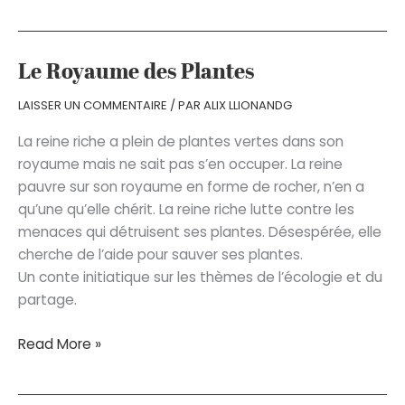
ma
mère
et
l’ours
Le Royaume des Plantes
blanc
LAISSER UN COMMENTAIRE
/ PAR
ALIX LLIONANDG
La reine riche a plein de plantes vertes dans son
royaume mais ne sait pas s’en occuper. La reine
pauvre sur son royaume en forme de rocher, n’en a
qu’une qu’elle chérit. La reine riche lutte contre les
menaces qui détruisent ses plantes. Désespérée, elle
cherche de l’aide pour sauver ses plantes.
Un conte initiatique sur les thèmes de l’écologie et du
partage.
Le
Read More »
Royaume
des