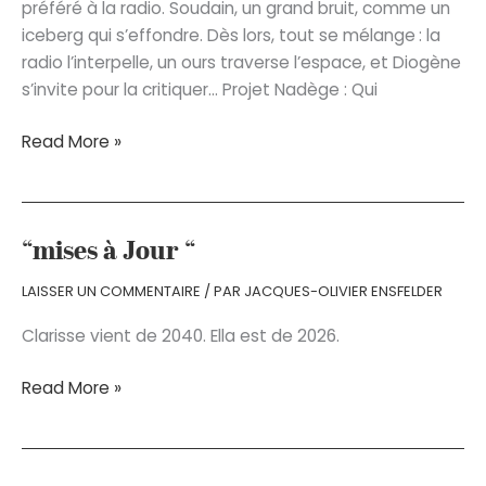
préféré à la radio. Soudain, un grand bruit, comme un
iceberg qui s’effondre. Dès lors, tout se mélange : la
radio l’interpelle, un ours traverse l’espace, et Diogène
s’invite pour la critiquer… Projet Nadège : Qui
Diogène,
Read More »
ma
mère
et
l’ours
“mises à Jour “
blanc
LAISSER UN COMMENTAIRE
/ PAR
JACQUES-OLIVIER ENSFELDER
(suivi
de)
Clarisse vient de 2040. Ella est de 2026.
Projet
Nadège
“mises
Read More »
à
Jour
“