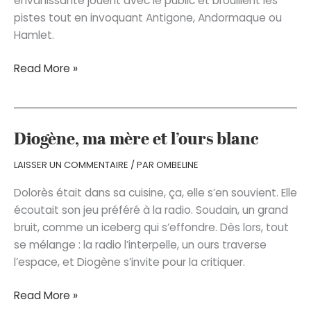
envahissante jouent avec le public et brouillent les
pistes tout en invoquant Antigone, Andormaque ou
Hamlet.
Projet
Read More »
Nadège
Diogène, ma mère et l’ours blanc
LAISSER UN COMMENTAIRE
/ PAR
OMBELINE
Dolorès était dans sa cuisine, ça, elle s’en souvient. Elle
écoutait son jeu préféré à la radio. Soudain, un grand
bruit, comme un iceberg qui s’effondre. Dès lors, tout
se mélange : la radio l’interpelle, un ours traverse
l’espace, et Diogène s’invite pour la critiquer.
Diogène,
Read More »