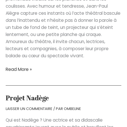
coulisses. Avec humour et tendresse, Jean-Paul
Alègre capture ces instants où l’acte théâtral bascule
dans l’inattendu et n’hésite pas à donner la parole à
un tube de fond de teint, un projecteur qui s’éteint
lentement, ou une petite planche qui craque.
Amoureux du théâtre, il invite chacun, lectrices,
lecteurs et compagnies, à composer leur propre
balade au cœur du spectacle vivant.
La
Read More »
Ballade
des
planches
Projet Nadège
LAISSER UN COMMENTAIRE
/ PAR
OMBELINE
Qui est Nadège ? Une actrice et sa didascalie