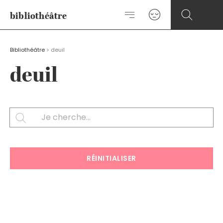
Aller
bibliothéâtre
au
contenu
Bibliothéâtre
>
deuil
deuil
Rechercher
SEARCH
RÉINITIALISER