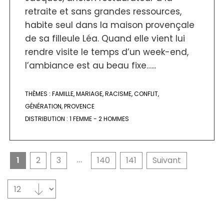
retraite et sans grandes ressources,
habite seul dans la maison provençale
de sa filleule Léa. Quand elle vient lui
rendre visite le temps d’un week-end,
l’ambiance est au beau fixe…...
THÈMES :
FAMILLE
,
MARIAGE
,
RACISME
,
CONFLIT
,
GÉNÉRATION
,
PROVENCE
DISTRIBUTION :
1 FEMME - 2 HOMMES
…
1
2
3
140
141
Suivant
Sélectionnez un nombre par page