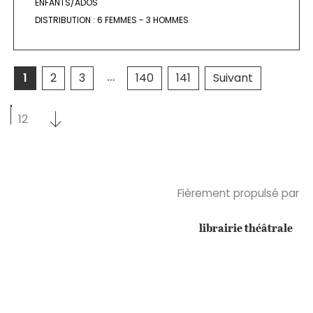
ENFANTS/ADOS
DISTRIBUTION :
6 FEMMES - 3 HOMMES
…
1
2
3
140
141
Suivant
Sélectionnez un nombre par page
Sélectionnez un nombre par page
12
Fièrement propulsé par
librairie théâtrale