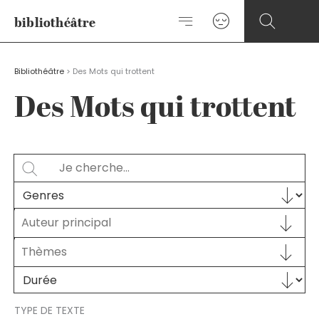
Aller
bibliothéâtre
au
contenu
Bibliothéâtre
>
Des Mots qui trottent
Des Mots qui trottent
Rechercher
SEARCH
Sélectionnez le contenu
GENRES
Auteur principal
Auteur principal
AUTEUR PRINCIPAL
Sélectionnez le contenu
THÈMES
Sélectionnez le contenu
Sélectionnez le contenu
DURÉE
TYPE DE TEXTE