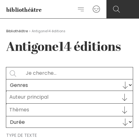
Aller
bibliothéâtre
au
contenu
Bibliothéâtre
>
Antigone14 éditions
Antigone14 éditions
Rechercher
SEARCH
Sélectionnez le contenu
GENRES
Auteur principal
Auteur principal
AUTEUR PRINCIPAL
Sélectionnez le contenu
THÈMES
Sélectionnez le contenu
Sélectionnez le contenu
DURÉE
TYPE DE TEXTE