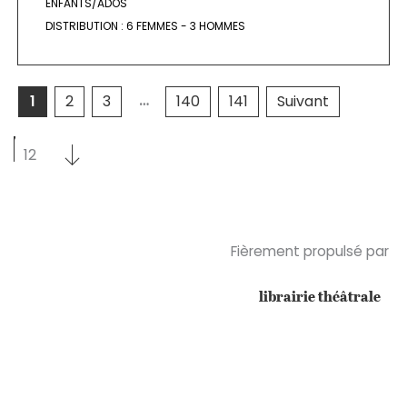
ENFANTS/ADOS
DISTRIBUTION :
6 FEMMES - 3 HOMMES
…
1
2
3
140
141
Suivant
Sélectionnez un nombre par page
Sélectionnez un nombre par page
12
Fièrement propulsé par
librairie théâtrale