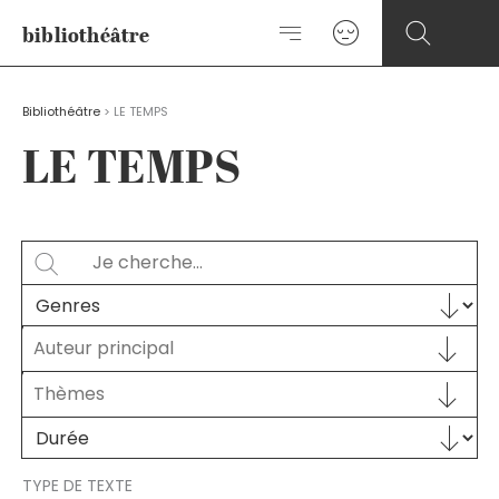
Aller
bibliothéâtre
au
contenu
Bibliothéâtre
>
LE TEMPS
LE TEMPS
Rechercher
SEARCH
Sélectionnez le contenu
GENRES
Auteur principal
Auteur principal
AUTEUR PRINCIPAL
Sélectionnez le contenu
THÈMES
Sélectionnez le contenu
Sélectionnez le contenu
DURÉE
TYPE DE TEXTE