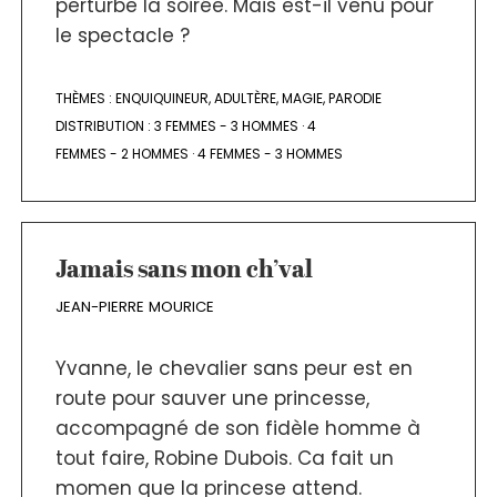
perturbe la soirée. Mais est-il venu pour
le spectacle ?
THÈMES :
ENQUIQUINEUR
,
ADULTÈRE
,
MAGIE
,
PARODIE
DISTRIBUTION :
3 FEMMES - 3 HOMMES
·
4
FEMMES - 2 HOMMES
·
4 FEMMES - 3 HOMMES
Jamais sans mon ch’val
JEAN-PIERRE MOURICE
Yvanne, le chevalier sans peur est en
route pour sauver une princesse,
accompagné de son fidèle homme à
tout faire, Robine Dubois. Ca fait un
momen que la princese attend.