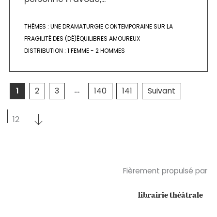
THÈMES :
UNE DRAMATURGIE CONTEMPORAINE SUR LA
FRAGILITÉ DES (DÉ)ÉQUILIBRES AMOUREUX
DISTRIBUTION :
1 FEMME - 2 HOMMES
…
1
2
3
140
141
Suivant
Sélectionnez un nombre par page
Sélectionnez un nombre par page
12
Fièrement propulsé par
librairie théâtrale