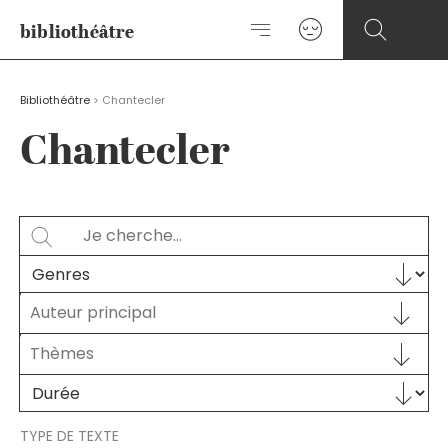
Aller
bibliothéâtre
au
contenu
Bibliothéâtre
>
Chantecler
Chantecler
Rechercher
SEARCH
Sélectionnez le contenu
GENRES
Auteur principal
Auteur principal
AUTEUR PRINCIPAL
Sélectionnez le contenu
THÈMES
Sélectionnez le contenu
Sélectionnez le contenu
DURÉE
TYPE DE TEXTE