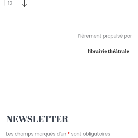
Sélectionnez un nombre par page
Sélectionnez un nombre par page
12
Fièrement propulsé par
librairie théâtrale
NEWSLETTER
Les champs marqués d’un
*
sont obligatoires