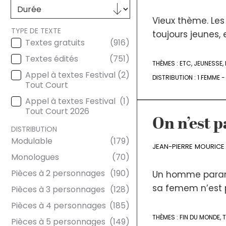
Sélectionnez le contenu
DURÉE
Vieux thème. Les v
TYPE DE TEXTE
toujours jeunes, 
Textes gratuits
(916)
TYPE DE TEXTE
Textes édités
(751)
THÈMES :
ETC
,
JEUNESSE
,
Appel à textes Festival
(2)
DISTRIBUTION :
1 FEMME 
Tout Court
Appel à textes Festival
(1)
Tout Court 2026
On n’est 
DISTRIBUTION
Modulable
(179)
JEAN-PIERRE MOURICE
DISTRIBUTION
Monologues
(70)
Pièces à 2 personnages
(190)
Un homme parano
sa femem n’est 
Pièces à 3 personnages
(128)
Pièces à 4 personnages
(185)
THÈMES :
FIN DU MONDE
,
Pièces à 5 personnages
(149)