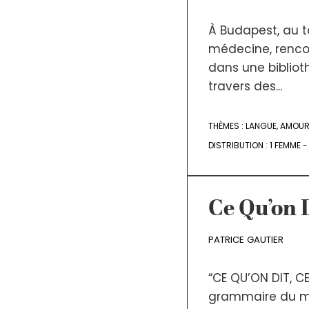
À Budapest, au t
médecine, rencon
dans une bibliot
travers des...
THÈMES :
LANGUE
,
AMOU
DISTRIBUTION :
1 FEMME 
Ce Qu’on D
PATRICE GAUTIER
“CE QU’ON DIT, C
grammaire du men