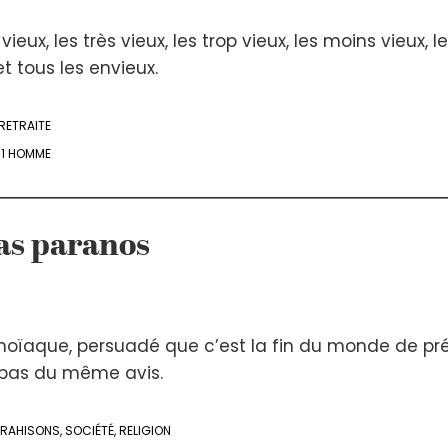
ieux, les très vieux, les trop vieux, les moins vieux, l
et tous les envieux.
RETRAITE
- 1 HOMME
pas paranos
ïaque, persuadé que c’est la fin du monde de pré
pas du même avis.
TRAHISONS
,
SOCIÉTÉ
,
RELIGION