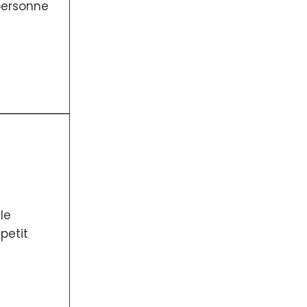
personne
le
petit