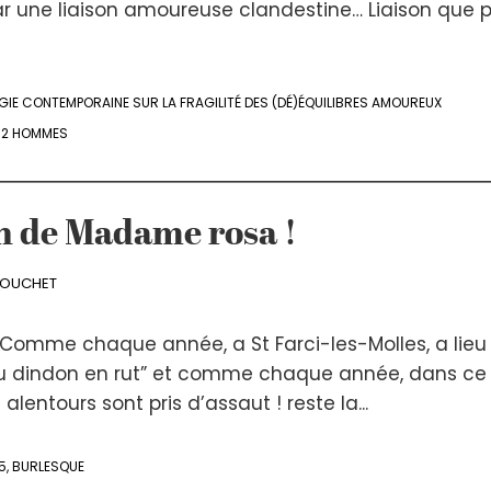
r une liaison amoureuse clandestine… Liaison que 
IE CONTEMPORAINE SUR LA FRAGILITÉ DES (DÉ)ÉQUILIBRES AMOUREUX
- 2 HOMMES
n de Madame rosa !
DOUCHET
Comme chaque année, a St Farci-les-Molles, a lieu 
 du dindon en rut” et comme chaque année, dans ce 
s alentours sont pris d’assaut ! reste la...
5
,
BURLESQUE