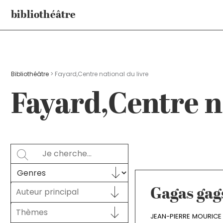
Aller
bibliothéâtre
au
contenu
Bibliothéâtre
>
Fayard,Centre national du livre
Fayard,Centre na
Rechercher
SEARCH
Sélectionnez le contenu
GENRES
Auteur principal
Auteur principal
Gagas gag
AUTEUR PRINCIPAL
Sélectionnez le contenu
THÈMES
Sélectionnez le contenu
JEAN-PIERRE MOURICE