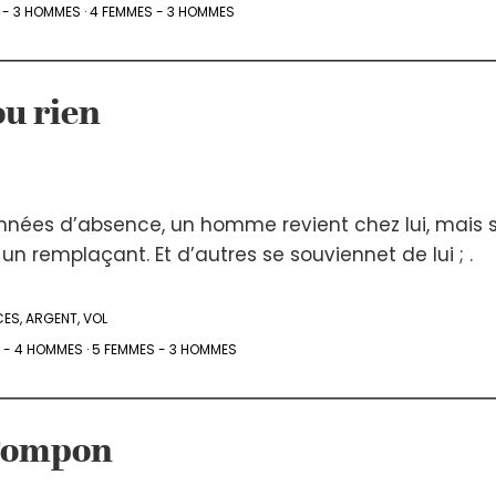
 - 3 HOMMES
·
4 FEMMES - 3 HOMMES
ou rien
nnées d’absence, un homme revient chez lui, mais 
n remplaçant. Et d’autres se souviennet de lui ; .
CES
,
ARGENT
,
VOL
 - 4 HOMMES
·
5 FEMMES - 3 HOMMES
 Pompon