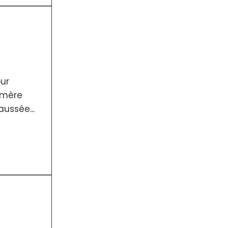
our
-mère
ussée...