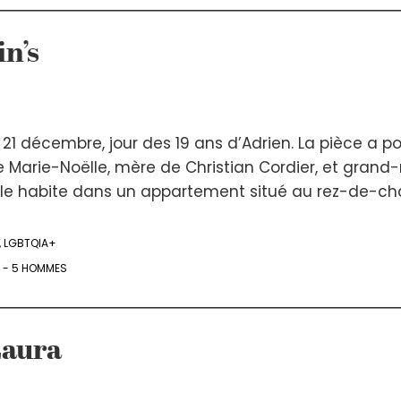
n’s
1 décembre, jour des 19 ans d’Adrien. La pièce a p
e Marie-Noëlle, mère de Christian Cordier, et grand
 Elle habite dans un appartement situé au rez-de-cha
,
LGBTQIA+
 - 5 HOMMES
Laura