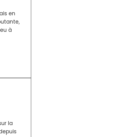
ais en
butante,
peu à
ur la
depuis