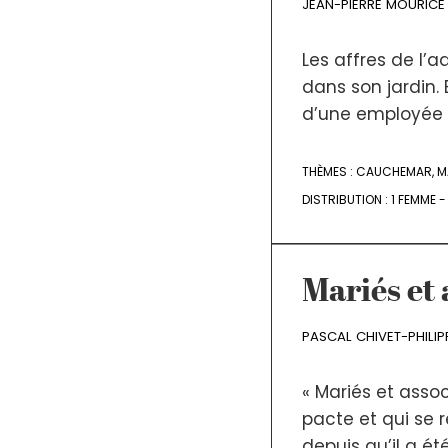
JEAN-PIERRE MOURICE
Les affres de l’a
dans son jardin. 
d’une employée 
THÈMES :
CAUCHEMAR
,
M
DISTRIBUTION :
1 FEMME 
Mariés et 
PASCAL CHIVET-PHILI
« Mariés et assoc
pacte et qui se 
depuis qu’il a été