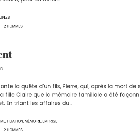
UPLES
 - 2 HOMMES
ent
RD
nte la quête d’un fils, Pierre, qui, après la mort de 
 fille Claire que la mémoire familiale a été façon
. En triant les affaires du...
MME
,
FILIATION
,
MÉMOIRE
,
EMPRISE
 - 2 HOMMES