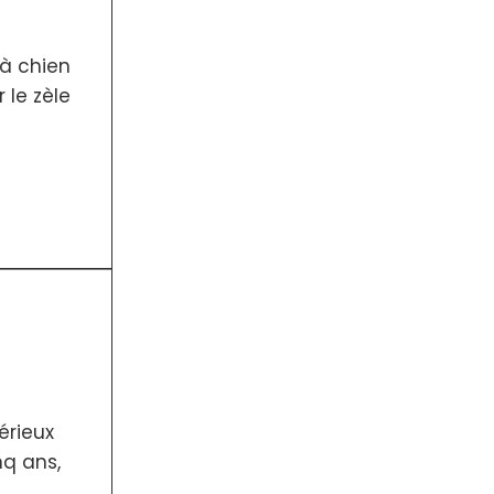
 à chien
 le zèle
érieux
nq ans,