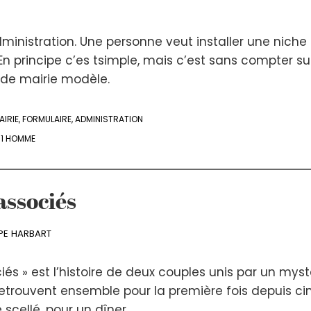
dministration. Une personne veut installer une niche
En principe c’es tsimple, mais c’est sans compter sur
de mairie modèle.
AIRIE
,
FORMULAIRE
,
ADMINISTRATION
- 1 HOMME
associés
PPE HARBART
iés » est l’histoire de deux couples unis par un myst
retrouvent ensemble pour la première fois depuis ci
 scellé, pour un dîner...