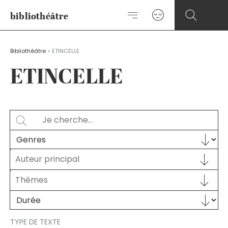
Aller
bibliothéâtre
au
contenu
Bibliothéâtre
>
ETINCELLE
ETINCELLE
Rechercher
SEARCH
Sélectionnez le contenu
GENRES
Auteur principal
Auteur principal
AUTEUR PRINCIPAL
Sélectionnez le contenu
THÈMES
Sélectionnez le contenu
Sélectionnez le contenu
DURÉE
TYPE DE TEXTE