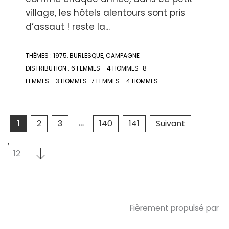
village, les hôtels alentours sont pris
d’assaut ! reste la...
THÈMES :
1975
,
BURLESQUE
,
CAMPAGNE
DISTRIBUTION :
6 FEMMES - 4 HOMMES
·
8
FEMMES - 3 HOMMES
·
7 FEMMES - 4 HOMMES
…
1
2
3
140
141
Suivant
Sélectionnez un nombre par page
Sélectionnez un nombre par page
12
Fièrement propulsé par