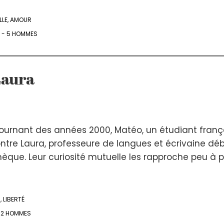
LLE
,
AMOUR
 - 5 HOMMES
Laura
ournant des années 2000, Matéo, un étudiant franç
tre Laura, professeure de langues et écrivaine dé
hèque. Leur curiosité mutuelle les rapproche peu à 
R
,
LIBERTÉ
- 2 HOMMES