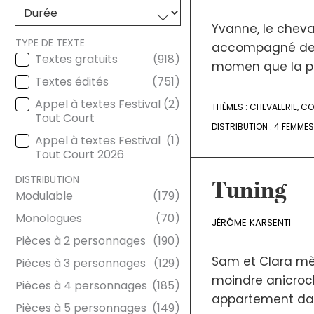
Sélectionnez le contenu
DURÉE
Yvanne, le cheva
TYPE DE TEXTE
accompagné de s
Textes gratuits
(918)
momen que la pr
TYPE DE TEXTE
Textes édités
(751)
Appel à textes Festival
(2)
THÈMES :
CHEVALERIE
,
CO
Tout Court
DISTRIBUTION :
4 FEMMES
Appel à textes Festival
(1)
Tout Court 2026
DISTRIBUTION
Tuning
Modulable
(179)
DISTRIBUTION
Monologues
(70)
JÉRÔME KARSENTI
Pièces à 2 personnages
(190)
Sam et Clara mè
Pièces à 3 personnages
(129)
moindre anicroch
Pièces à 4 personnages
(185)
appartement dans
Pièces à 5 personnages
(149)