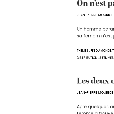
On n’est 
JEAN-PIERRE MOURICE
Un homme parano
sa femem n’est 
THÈMES :
FIN DU MONDE
,
DISTRIBUTION :
3 FEMMES
Les deux 
JEAN-PIERRE MOURICE
Aprè quelques a
femme a trouvé u