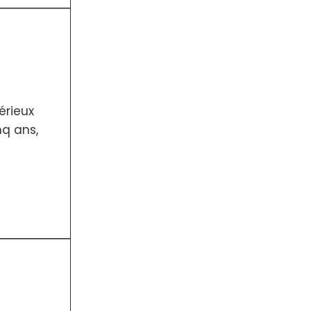
érieux
nq ans,