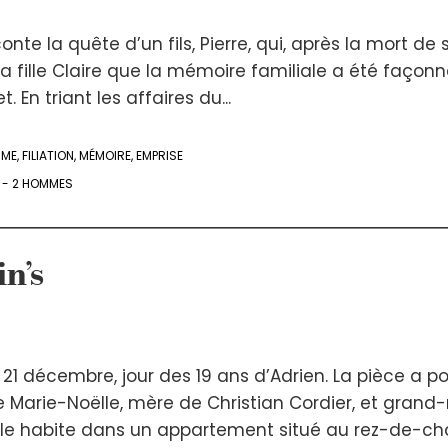
nte la quête d’un fils, Pierre, qui, après la mort de 
 fille Claire que la mémoire familiale a été façon
. En triant les affaires du...
MME
,
FILIATION
,
MÉMOIRE
,
EMPRISE
 - 2 HOMMES
n’s
1 décembre, jour des 19 ans d’Adrien. La pièce a p
e Marie-Noëlle, mère de Christian Cordier, et grand
 Elle habite dans un appartement situé au rez-de-cha