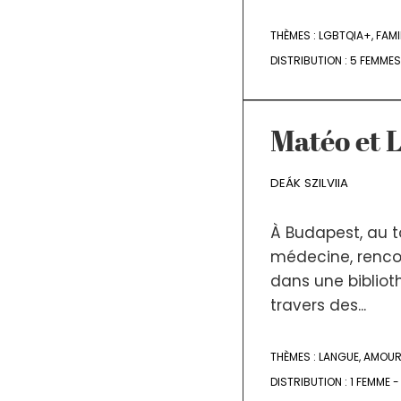
THÈMES :
LGBTQIA+
,
FAMI
DISTRIBUTION :
5 FEMMES
Matéo et 
DEÁK SZILVIIA
À Budapest, au t
médecine, rencon
dans une bibliot
travers des...
THÈMES :
LANGUE
,
AMOU
DISTRIBUTION :
1 FEMME 