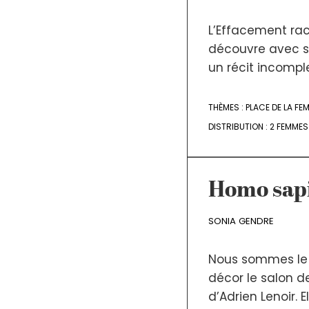
L’Effacement raco
découvre avec sa
un récit incomplet
THÈMES :
PLACE DE LA FE
DISTRIBUTION :
2 FEMMES
Homo sapi
SONIA GENDRE
Nous sommes le 2
décor le salon d
d’Adrien Lenoir.