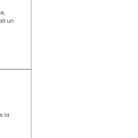
e,
it un
s la