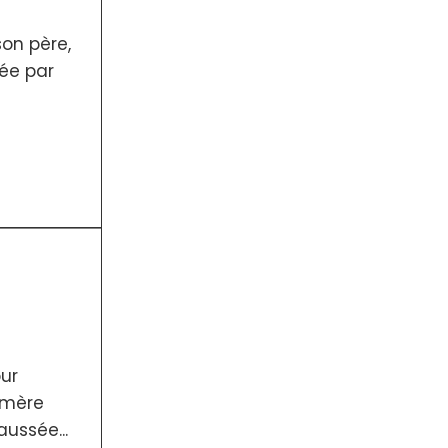
son père,
née par
our
-mère
ussée...