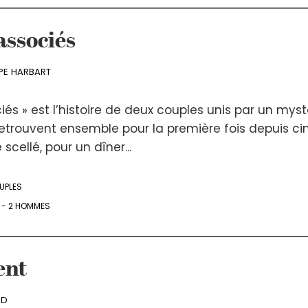
associés
PPE HARBART
iés » est l’histoire de deux couples unis par un myst
retrouvent ensemble pour la première fois depuis ci
 scellé, pour un dîner...
UPLES
 - 2 HOMMES
ent
RD