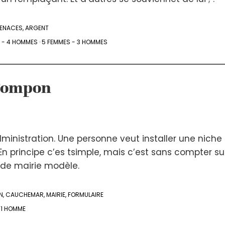
ENACES
,
ARGENT
 - 4 HOMMES
·
5 FEMMES - 3 HOMMES
 Pompon
dministration. Une personne veut installer une niche
En principe c’es tsimple, mais c’est sans compter sur
de mairie modèle.
N
,
CAUCHEMAR
,
MAIRIE
,
FORMULAIRE
- 1 HOMME