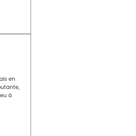
ais en
butante,
peu à