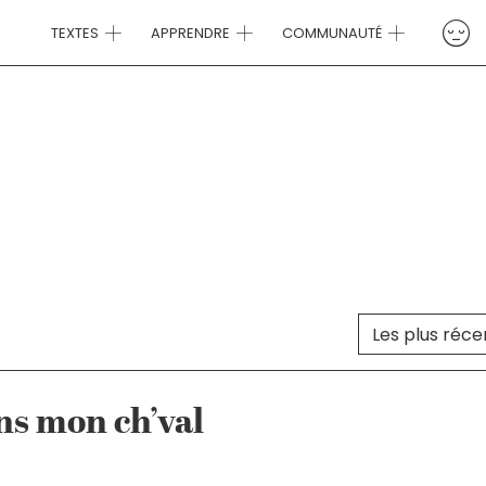
TEXTES
APPRENDRE
COMMUNAUTÉ
Trier le cont
TRI DES TEXTES
ns mon ch’val