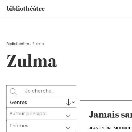
Aller
bibliothéâtre
au
contenu
Bibliothéâtre
>
Zulma
Zulma
Rechercher
SEARCH
Sélectionnez le contenu
GENRES
Auteur principal
Auteur principal
Jamais sa
AUTEUR PRINCIPAL
Sélectionnez le contenu
THÈMES
Sélectionnez le contenu
JEAN-PIERRE MOURICE