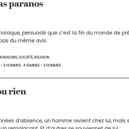
pas paranos
ïaque, persuadé que c’est la fin du monde de pré
pas du même avis.
TRAHISONS
,
SOCIÉTÉ
,
RELIGION
 - 3 HOMMES
·
4 FEMMES - 3 HOMMES
ou rien
nnées d’absence, un homme revient chez lui, mais 
n remplaçant. Et d’autres se souviennet de lui ; .