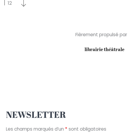
Sélectionnez un nombre par page
Sélectionnez un nombre par page
12
Fièrement propulsé par
librairie théâtrale
NEWSLETTER
Les champs marqués d’un
*
sont obligatoires