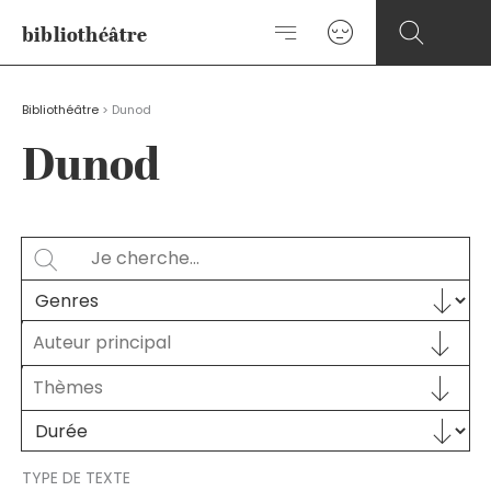
Aller
bibliothéâtre
au
contenu
Bibliothéâtre
>
Dunod
Dunod
Rechercher
SEARCH
Sélectionnez le contenu
GENRES
Auteur principal
Auteur principal
AUTEUR PRINCIPAL
Sélectionnez le contenu
THÈMES
Sélectionnez le contenu
Sélectionnez le contenu
DURÉE
TYPE DE TEXTE